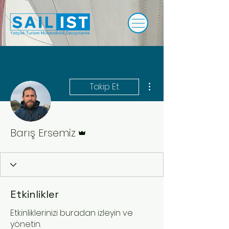
Diğer Eylemler
Takip Et
Admin
Barış Ersemiz
Etkinlikler
Etkinliklerinizi buradan izleyin ve
yönetin.