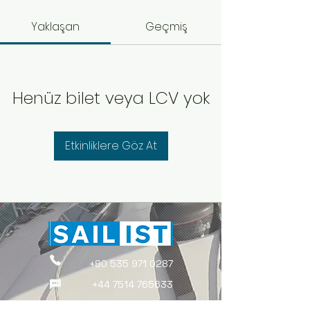
Yaklaşan
Geçmiş
Henüz bilet veya LCV yok
Etkinliklere Göz At
+90 535 971 0287
+44 7514 765633
Cağferağa Mahallesi, No:12/5